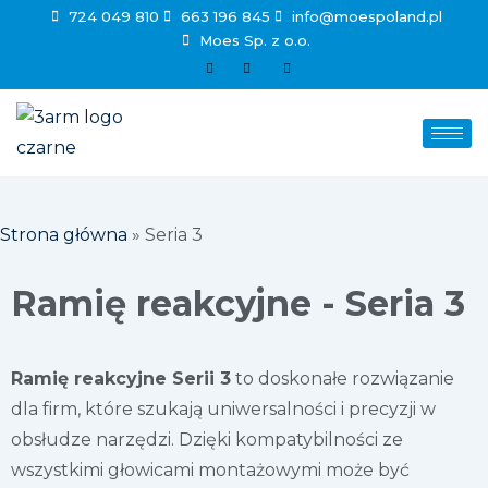
724 049 810
663 196 845
info@moespoland.pl
Moes Sp. z o.o.
Strona główna
»
Seria 3
Ramię reakcyjne - Seria 3
Ramię reakcyjne Serii 3
to doskonałe rozwiązanie
dla firm, które szukają uniwersalności i precyzji w
obsłudze narzędzi. Dzięki kompatybilności ze
wszystkimi głowicami montażowymi może być